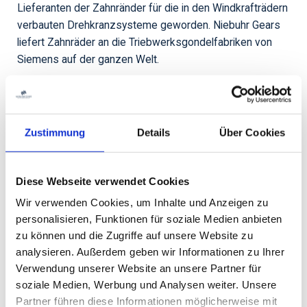
Lieferanten der Zahnränder für die in den Windkrafträdern
verbauten Drehkranzsysteme geworden. Niebuhr Gears
liefert Zahnräder an die Triebwerksgondelfabriken von
Siemens auf der ganzen Welt.
2010 richtete Niebuhr Gears eine Fabrik in China ein, um
Siemens (und Vestas) auf dem globalen Markt bedienen
zu können. Die Fabrik ist ein sichtlicher Beweis dafür,
Zustimmung
Details
Über Cookies
dass Windkrafträder für eine globale Industrie stehen, bei
der es in hohem Maße um die Optimierung der Logistik
und die „Nähe“ zum Markt geht – ohne dabei an
Diese Webseite verwendet Cookies
Produktqualität einzubüßen.
Wir verwenden Cookies, um Inhalte und Anzeigen zu
personalisieren, Funktionen für soziale Medien anbieten
In aller jütländischen Bescheidenheit hat Niebuhr Gears
zu können und die Zugriffe auf unsere Website zu
Siemens über die ganzen Jahre hinweg fehlerfreie
analysieren. Außerdem geben wir Informationen zu Ihrer
Produktion bieten können – und die gut dokumentierte,
Verwendung unserer Website an unsere Partner für
qualitätsorientierte und hocheffektive Produktion gemäß
soziale Medien, Werbung und Analysen weiter. Unsere
LEAN-Prinzipien ist das Geheimnis hinter unserer hohen
Partner führen diese Informationen möglicherweise mit