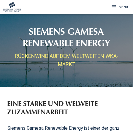
menu
MENÜ
SIEMENS GAMESA
RENEWABLE ENERGY
RÜCKENWIND AUF DEM WELTWEITEN WKA-
MARKT
EINE STARKE UND WELWEITE
ZUZAMMENARBEIT
Siemens Gamesa Renewable Energy ist einer der ganz