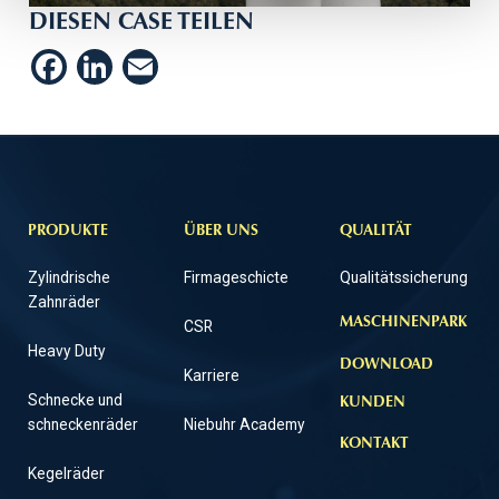
DIESEN CASE TEILEN
Facebook
LinkedIn
Email
PRODUKTE
ÜBER UNS
QUALITÄT
Zylindrische
F
irmageschicte
Q
ualitätssicherung
Zahnräder
MASCHINENPARK
CSR
Heavy Duty
DOWNLOAD
Karriere
Schnecke und
KUNDEN
schneckenräder
Niebuhr Academy
KONTAKT
Kegelräder