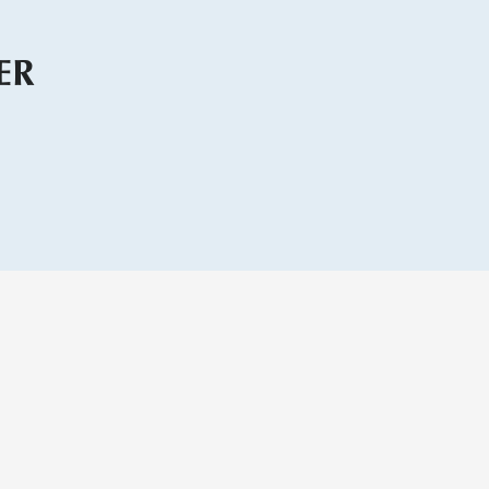
ER
keyboard_arrow_up