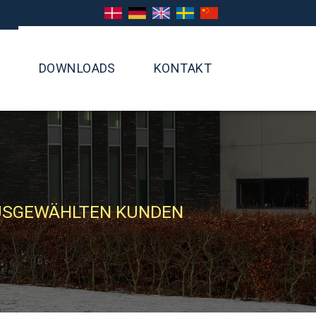
DANSK
DEUTSCH
ENGLISH
SVENSKA
CHINESE
N
DOWNLOADS
KONTAKT
AUSGEWÄHLTEN KUNDEN